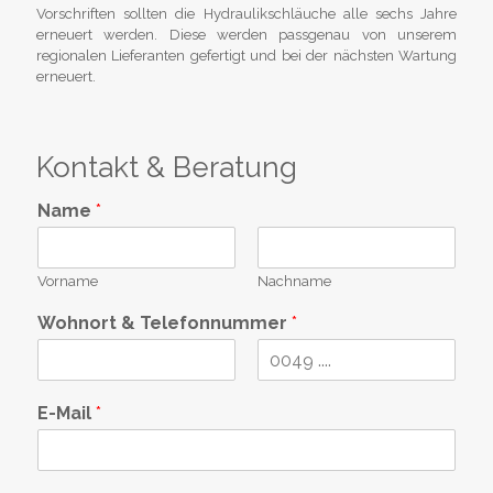
Vorschriften sollten die Hydraulikschläuche alle sechs Jahre
erneuert werden. Diese werden passgenau von unserem
regionalen Lieferanten gefertigt und bei der nächsten Wartung
erneuert.
Kontakt & Beratung
Name
*
Vorname
Nachname
Wohnort & Telefonnummer
*
V
N
o
a
E-Mail
*
r
c
n
h
a
n
m
a