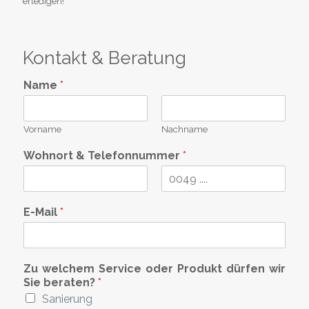
erledigen!
Kontakt & Beratung
Name
*
Vorname
Nachname
Wohnort & Telefonnummer
*
V
N
o
a
E-Mail
*
r
c
n
h
a
n
m
a
e
m
Zu welchem Service oder Produkt dürfen wir
e
Sie beraten?
*
Sanierung