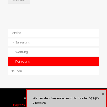
Service
Sanierung
Wartung
Reinigung
Neubau
×
© 2020 IPS GmbH, info@ips-parking.com
Wir beraten Sie gerne persönlich unter
07546-
9189028
Impressum
Datenschutzerklärung
AGB
Downloads