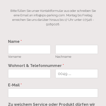
Bitte füllen Sie unser Kontaktformular aus oder schreiben Sie
eine Email an info@ips-parking.com. Montag bis Freitag
erreichen Sie uns darüber hinaus bis 17 Uhr unter 07546 -
9189028.
Name
*
Vorname
Nachname
Wohnort & Telefonnummer
*
V
N
o
a
E-Mail
*
r
c
n
h
a
n
m
a
e
m
Zu welchem Service oder Produkt dürfen wir