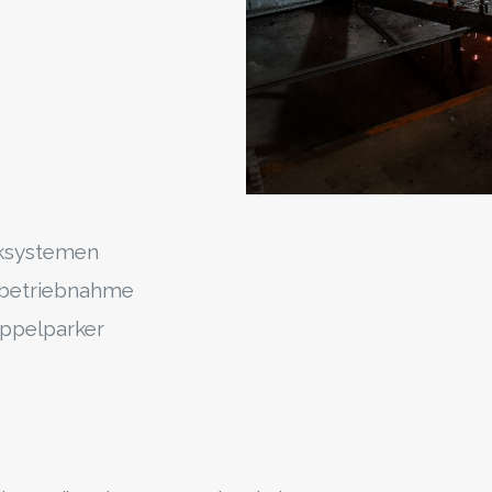
ksystemen
nbetriebnahme
ppelparker