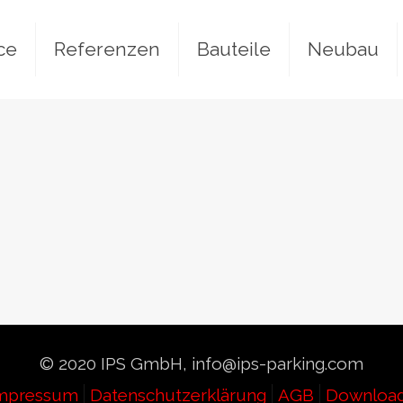
ce
Referenzen
Bauteile
Neubau
© 2020 IPS GmbH, info@ips-parking.com
mpressum
Datenschutzerklärung
AGB
Downloa