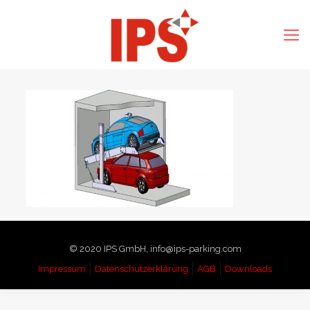
© 2020 IPS GmbH, info@ips-parking.com
Impressum
Datenschutzerklärung
AGB
Downloads